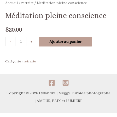
Accueil
/
retraite
/ Méditation pleine conscience
Méditation pleine conscience
$
20.00
Minus
quantité
Plus
-
+
Ajouter au panier
Quantity
de
Quantity
Méditation
Catégorie :
retraite
pleine
conscience
Copyright © 2026 Lysandre |
Meggy Turbide photographe
|
AMOUR, PAIX et LUMIÈRE